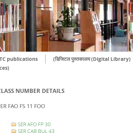
TC publications
(डिजिटल पुस्तकालय (Digital Library)
rces)
CLASS NUMBER DETAILS
SER FAO FS 11 FOO
SER AFO FP 30
SER CAB BUL 43