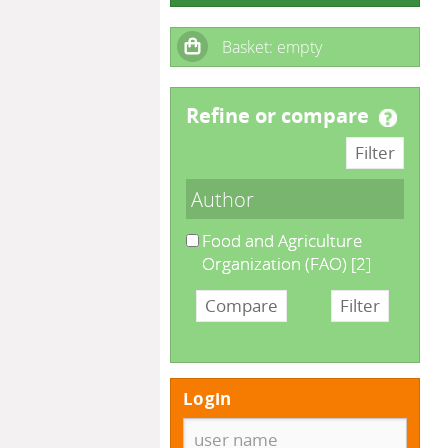
refine or compare
Author
Food and Agriculture
Organization (FAO)
[2]
Login