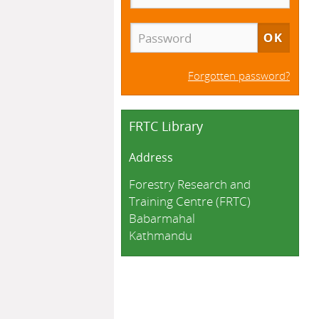
Forgotten password?
FRTC Library
Address
Forestry Research and
Training Centre (FRTC)
Babarmahal
Kathmandu