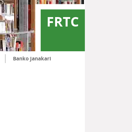
FRTC
Banko Janakari