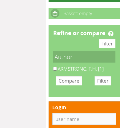
refine or compare
Author
ARMSTRONG, F.H.
[1]
Login