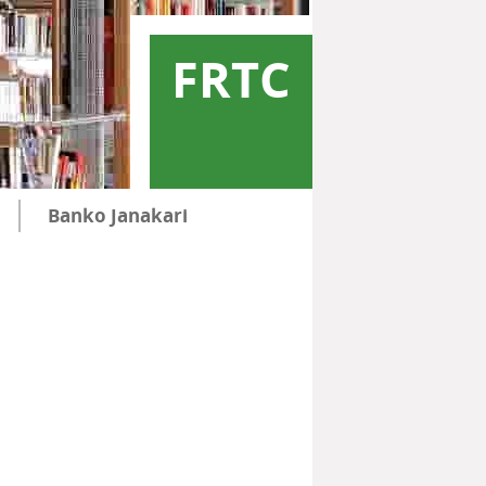
FRTC
Banko Janakari