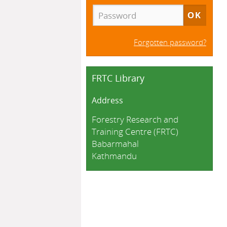
Forgotten password?
FRTC Library
Address
Forestry Research and
Training Centre (FRTC)
Babarmahal
Kathmandu