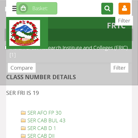
refine or compare
FRTC
Author
India. Forest Research Institute and Colleges (FRIC)
[1]
CLASS NUMBER DETAILS
SER FRI IS 19
SER AFO FP 30
SER CAB BUL 43
SER CAB D 1
SER CAB DII