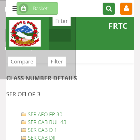
refine or compare
FRTC
Author
GREAVES, A.
[1]
CLASS NUMBER DETAILS
SER OFI OP 3
SER AFO FP 30
SER CAB BUL 43
SER CAB D 1
SER CAB DII