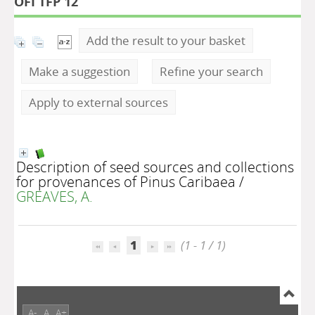
OFI TFP 12
Add the result to your basket
Make a suggestion
Refine your search
Apply to external sources
Description of seed sources and collections
for provenances of Pinus Caribaea
/
GREAVES, A.
1
(1 - 1 / 1)
A-
A
A+