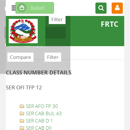
refine or compare
FRTC
Author
GREAVES, A.
[1]
CLASS NUMBER DETAILS
SER OFI TFP 12
SER AFO FP 30
SER CAB BUL 43
SER CAB D 1
SER CAB DII