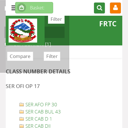
refine or compare
FRTC
Author
WOLFFSOHN, A.
[1]
CLASS NUMBER DETAILS
SER OFI OP 17
SER AFO FP 30
SER CAB BUL 43
SER CAB D 1
SER CAB DII