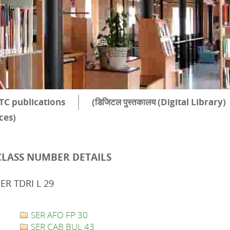
TC publications
(डिजिटल पुस्तकालय (Digital Library)
rces)
CLASS NUMBER DETAILS
ER TDRI L 29
SER AFO FP 30
SER CAB BUL 43