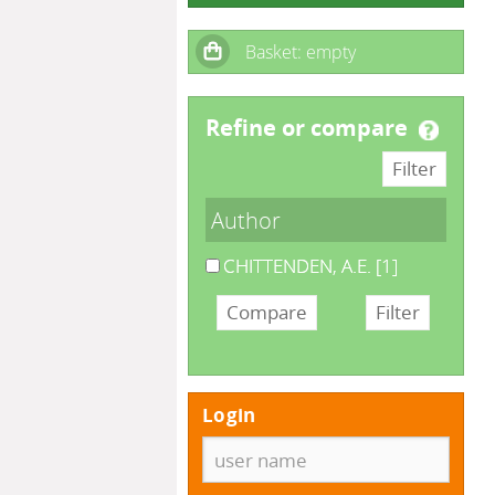
refine or compare
Author
CHITTENDEN, A.E.
[1]
Login