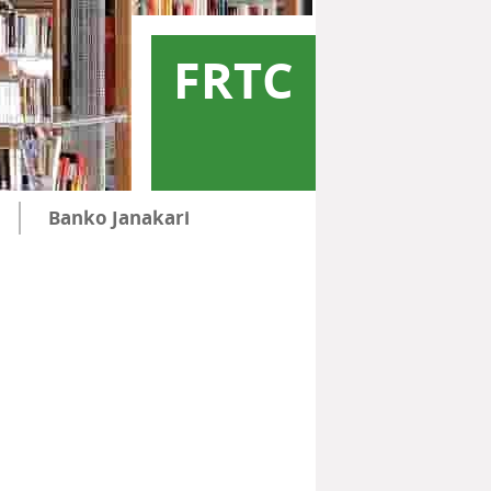
FRTC
Banko Janakari