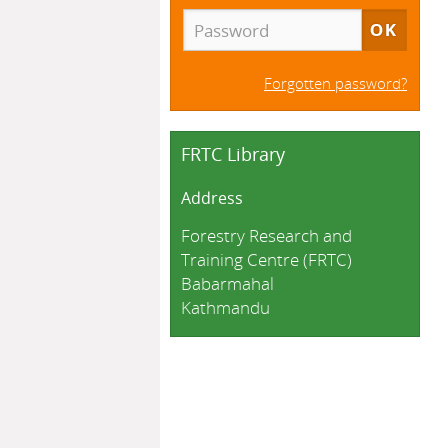
Forgotten password?
FRTC Library
Address
Forestry Research and
Training Centre (FRTC)
Babarmahal
Kathmandu