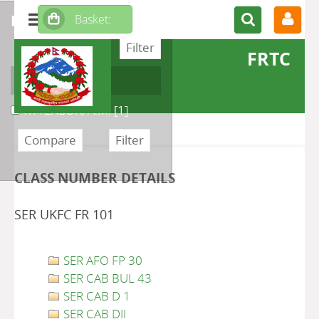
refine or compare
FRTC
Author
TITTENSOR, A.M.
[1]
CLASS NUMBER DETAILS
SER UKFC FR 101
SER AFO FP 30
SER CAB BUL 43
SER CAB D 1
SER CAB DII